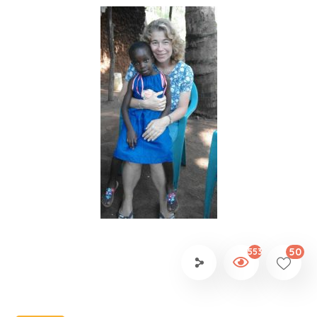
50
553